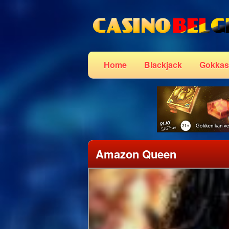
Home
Blackjack
Gokkas
Amazon Queen