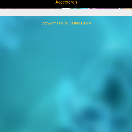
Accepteren
Copyright
Online Casino Belgie