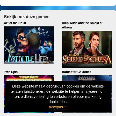
Bekijk ook deze games
Art of the Heist
Rich Wilde and the Shield of
Athena
Twin Spin
Battlestar Galactica
Deze website maakt gebruik van cookies om de website
te laten functioneren, de website te helpen analyseren om
onze dienstverlening te verbeteren of voor marketing
doeleindes.
Accepteren