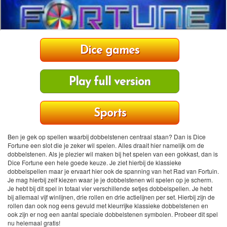
Dice games
Play full version
Sports
Ben je gek op spellen waarbij dobbelstenen centraal staan? Dan is Dice
Fortune een slot die je zeker wil spelen. Alles draait hier namelijk om de
dobbelstenen. Als je plezier wil maken bij het spelen van een gokkast, dan is
Dice Fortune een hele goede keuze. Je ziet hierbij de klassieke
dobbelspellen maar je ervaart hier ook de spanning van het Rad van Fortuin.
Je mag hierbij zelf kiezen waar je je dobbelstenen wil spelen op je scherm.
Je hebt bij dit spel in totaal vier verschillende setjes dobbelspellen. Je hebt
bij allemaal vijf winlijnen, drie rollen en drie actielijnen per set. Hierbij zijn de
rollen dan ook nog eens gevuld met kleurrijke klassieke dobbelstenen en
ook zijn er nog een aantal speciale dobbelstenen symbolen. Probeer dit spel
nu helemaal gratis!