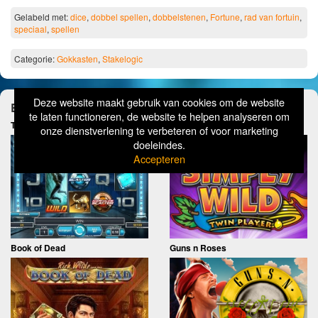
Gelabeld met:
dice
,
dobbel spellen
,
dobbelstenen
,
Fortune
,
rad van fortuin
,
speciaal
,
spellen
Categorie:
Gokkasten
,
Stakelogic
Deze website maakt gebruik van cookies om de website
Bekijk ook deze games
te laten functioneren, de website te helpen analyseren om
Thief
Simply Wild
onze dienstverlening te verbeteren of voor marketing
doeleindes.
Accepteren
Book of Dead
Guns n Roses