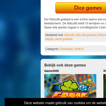
Casino 777
De Fisticuffs gokkast is een online casino slot v
beeldscherm. De fisticuffs heeft 10 winlijnen en 
Speel alle spellen legaal in ons Belgische Casi
Gelabeld met:
fisticuffs
,
fisticuffs gokkast
,
fisticu
belgie
,
vecht gokkast
Categorie:
Gokkasten
,
NetEnt
Bekijk ook deze games
Game2000
R
Deze website maakt gebruik van cookies om de website 