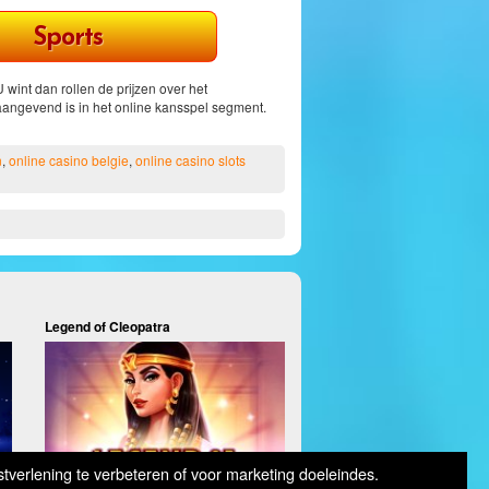
Casino 777
U wint dan rollen de prijzen over het
n aangevend is in het online kansspel segment.
n
,
online casino belgie
,
online casino slots
Legend of Cleopatra
tverlening te verbeteren of voor marketing doeleindes.