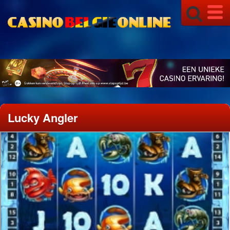
Lucky Angler