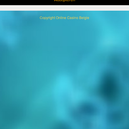
Copyright
Online Casino Belgie