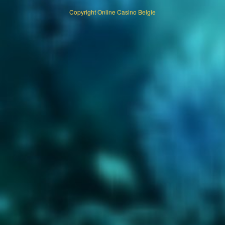
Copyright
Online Casino Belgie