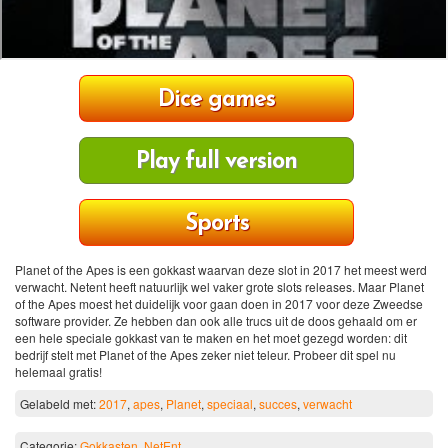
Dice games
Play full version
Sports
Planet of the Apes is een gokkast waarvan deze slot in 2017 het meest werd
verwacht. Netent heeft natuurlijk wel vaker grote slots releases. Maar Planet
of the Apes moest het duidelijk voor gaan doen in 2017 voor deze Zweedse
software provider. Ze hebben dan ook alle trucs uit de doos gehaald om er
een hele speciale gokkast van te maken en het moet gezegd worden: dit
bedrijf stelt met Planet of the Apes zeker niet teleur. Probeer dit spel nu
helemaal gratis!
Gelabeld met:
2017
,
apes
,
Planet
,
speciaal
,
succes
,
verwacht
Categorie:
Gokkasten
,
NetEnt