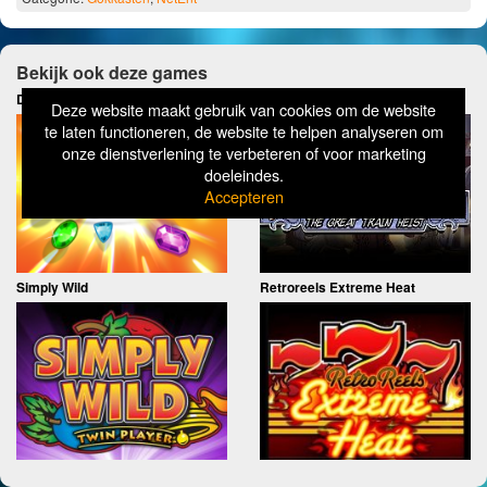
Bekijk ook deze games
Dazzle Me
Wild Wild West
Deze website maakt gebruik van cookies om de website
te laten functioneren, de website te helpen analyseren om
onze dienstverlening te verbeteren of voor marketing
doeleindes.
Accepteren
Simply Wild
Retroreels Extreme Heat