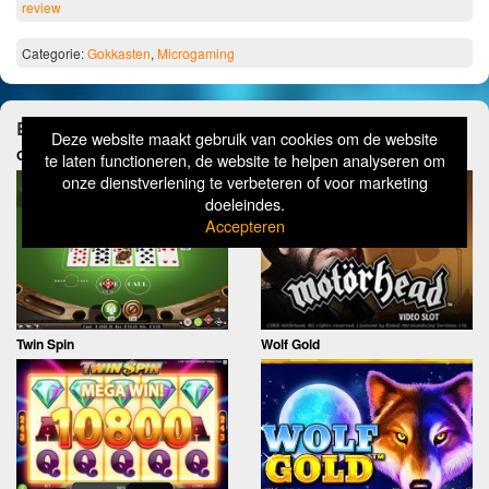
review
Categorie:
Gokkasten
,
Microgaming
Bekijk ook deze games
Deze website maakt gebruik van cookies om de website
Oasis Poker
Motorhead
te laten functioneren, de website te helpen analyseren om
onze dienstverlening te verbeteren of voor marketing
doeleindes.
Accepteren
Twin Spin
Wolf Gold