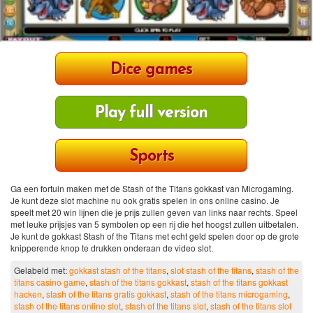
Dice games
Play full version
Sports
Ga een fortuin maken met de Stash of the Titans gokkast van Microgaming.
Je kunt deze slot machine nu ook gratis spelen in ons online casino. Je
speelt met 20 win lijnen die je prijs zullen geven van links naar rechts. Speel
met leuke prijsjes van 5 symbolen op een rij die het hoogst zullen uitbetalen.
Je kunt de gokkast Stash of the Titans met echt geld spelen door op de grote
knipperende knop te drukken onderaan de video slot.
Gelabeld met:
gokkast stash of the titans
,
slot stash of the titans
,
stash of the
titans casino game
,
stash of the titans gokkast
,
stash of the titans gokkast
hacken
,
stash of the titans gratis gokkast
,
stash of the titans microgaming
,
stash of the titans online slot
,
stash of the titans slot
,
stash of the titans slot