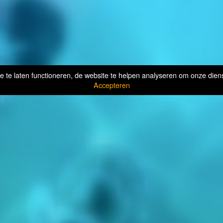
te laten functioneren, de website te helpen analyseren om onze diens
Accepteren