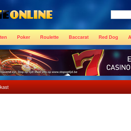
ten
Poker
Roulette
Baccarat
Red Dog
A
kast