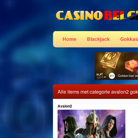
Home
Blackjack
Gokkas
Alle items met categorie avalon2 gok
Avalon2