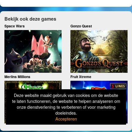
Bekijk ook deze games
Space Wars
Gonzo Quest
Merlins Millions
Fruit Xtreme
Deze website maakt gebruik van cookies om de website
te laten functioneren, de website te helpen analyseren om
onze dienstverlening te verbeteren of voor marketing
doeleindes.
Accepteren