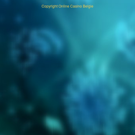
Copyright
Online Casino Belgie