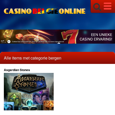
Alle items met categorie bergen
Asgardian Stones