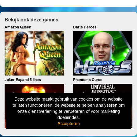
Bekijk ook deze games
Amazon Queen
Darts Heroes
Joker Expand 5 lines
Phantoms Curse
Deze website maakt gebruik van cookies om de website
te laten functioneren, de website te helpen analyseren om
onze dienstverlening te verbeteren of voor marketing
doeleindes.
Accepteren