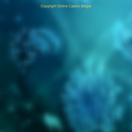
Copyright
Online Casino Belgie