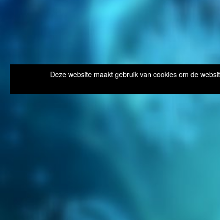
Deze website maakt gebruik van cookies om de website 