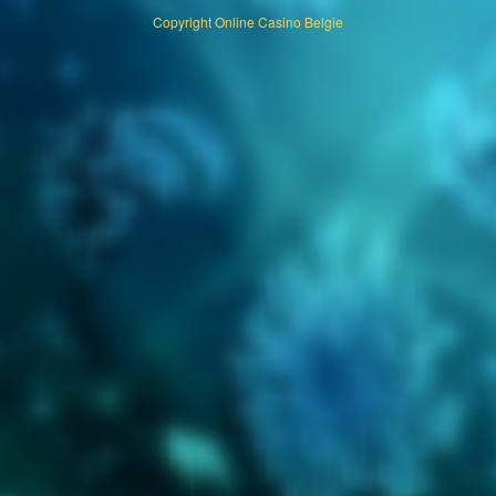
Copyright
Online Casino Belgie