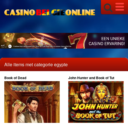
Alle items met categorie egypte
Book of Dead
John Hunter and Book of Tut