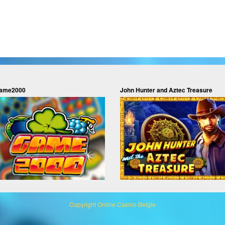
ame2000
John Hunter and Aztec Treasure
Copyright
Online Casino Belgie