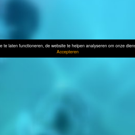
te laten functioneren, de website te helpen analyseren om onze diens
Accepteren