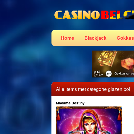
Home
Blackjack
Gokkas
Alle items met categorie glazen bol
Madame Destiny