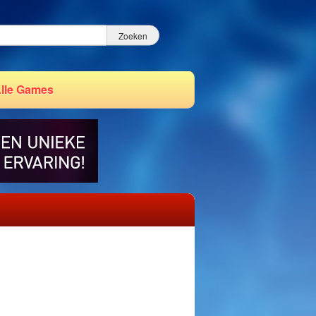
lle Games