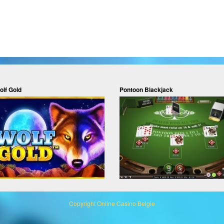
olf Gold
Pontoon Blackjack
Copyright
Online Casino Belgie