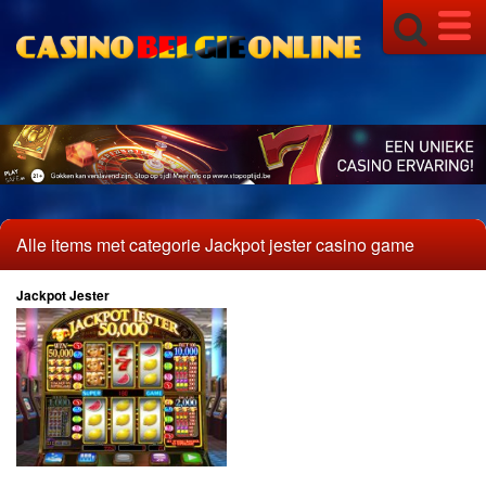
Alle items met categorie Jackpot jester casino game
Jackpot Jester