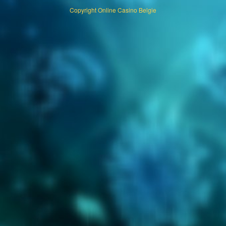
Copyright
Online Casino Belgie