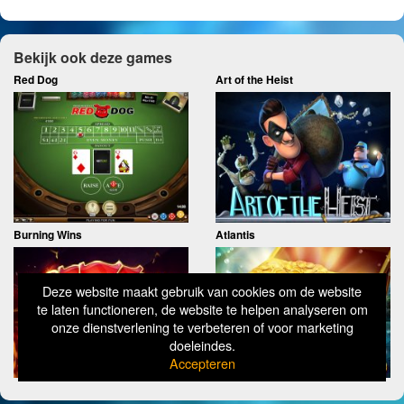
Bekijk ook deze games
Red Dog
Art of the Heist
Burning Wins
Atlantis
Deze website maakt gebruik van cookies om de website
te laten functioneren, de website te helpen analyseren om
onze dienstverlening te verbeteren of voor marketing
doeleindes.
Accepteren