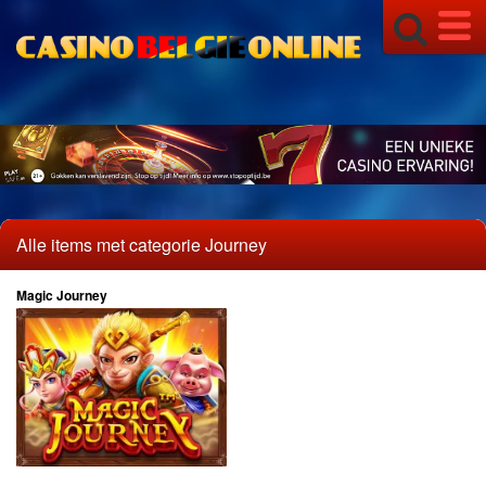
Alle items met categorie Journey
Magic Journey