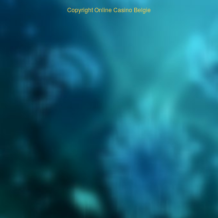
Copyright
Online Casino Belgie