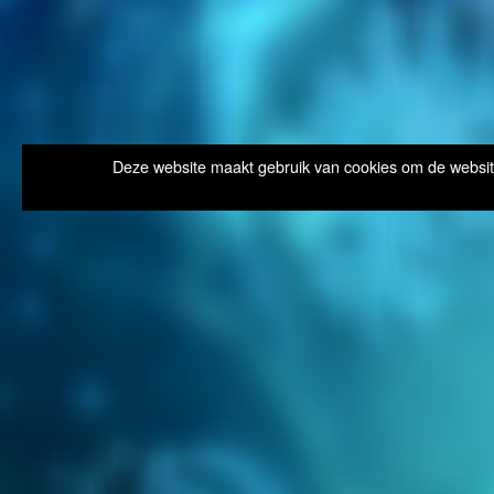
Deze website maakt gebruik van cookies om de website 