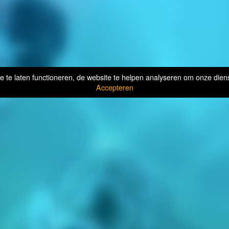
te laten functioneren, de website te helpen analyseren om onze diens
Accepteren