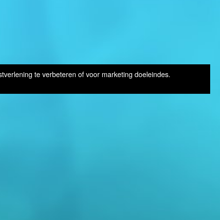
tverlening te verbeteren of voor marketing doeleindes.