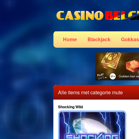
Home
Blackjack
Gokkas
Alle items met categorie mute
Shocking Wild