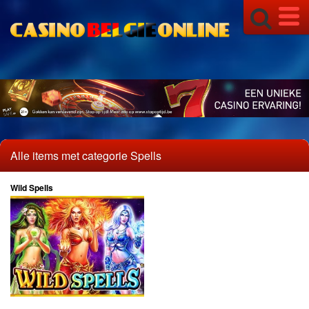
Alle items met categorie Spells
Wild Spells