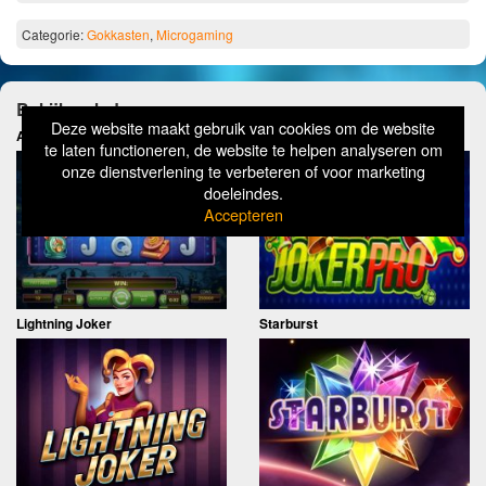
Categorie:
Gokkasten
,
Microgaming
Bekijk ook deze games
Deze website maakt gebruik van cookies om de website
Attraction
Joker Pro
te laten functioneren, de website te helpen analyseren om
onze dienstverlening te verbeteren of voor marketing
doeleindes.
Accepteren
Lightning Joker
Starburst