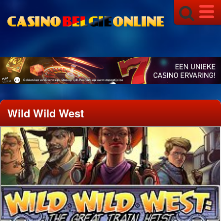
Wild Wild West