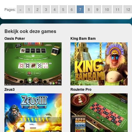
Pages:
«
1
2
3
4
5
6
7
8
9
10
11
12
Bekijk ook deze games
Oasis Poker
King Bam Bam
Zeus3
Roulette Pro