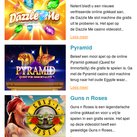
Netent biedt u een nieuwe
verfrissende online gokkast aan,
de Dazzle Me slot machine die gratis
uit te proberen is. Het spel op
de Dazzle Me casino videoslot...
Lees meer
Pyramid
Beleef een mooi spel op de online
Pyramid gokkast (Quest for
Immortality) die gratis te spelen is. Ga
met de Pyramid casino slot machine
terug naar het oude Egypte waar...
Lees meer
Guns n Roses
Guns n Roses is een legendarische
online gokkast en voor u vrij te
spelen in een gratis versie. Het spel
op deze videoslot heeft een
geweldige Guns n Roses...