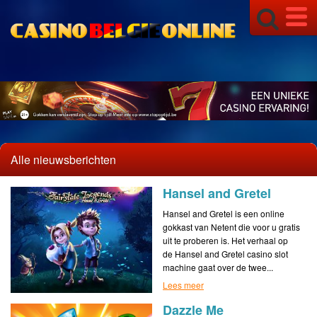
Alle nieuwsberichten
Hansel and Gretel
Hansel and Gretel is een online
gokkast van Netent die voor u gratis
uit te proberen is. Het verhaal op
de Hansel and Gretel casino slot
machine gaat over de twee...
Lees meer
Dazzle Me