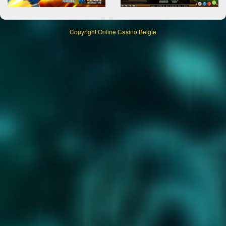
Copyright
Online Casino Belgie