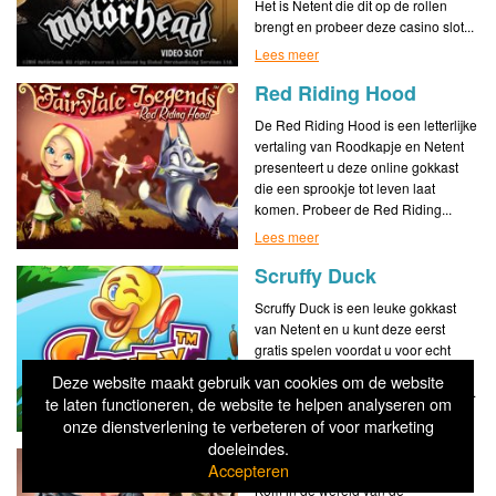
Het is Netent die dit op de rollen
brengt en probeer deze casino slot...
Lees meer
Red Riding Hood
De Red Riding Hood is een letterlijke
vertaling van Roodkapje en Netent
presenteert u deze online gokkast
die een sprookje tot leven laat
komen. Probeer de Red Riding...
Lees meer
Scruffy Duck
Scruffy Duck is een leuke gokkast
van Netent en u kunt deze eerst
gratis spelen voordat u voor echt
geld gaat inzetten. Deze online
Deze website maakt gebruik van cookies om de website
casino slot machine is een knipoog...
te laten functioneren, de website te helpen analyseren om
Lees meer
onze dienstverlening te verbeteren of voor marketing
doeleindes.
Warlords
Accepteren
Kom in de wereld van de