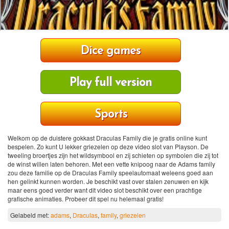
Dice games
Play full version
Sports
Welkom op de duistere gokkast Draculas Family die je gratis online kunt
bespelen. Zo kunt U lekker griezelen op deze video slot van Playson. De
tweeling broertjes zijn het wildsymbool en zij schieten op symbolen die zij tot
de winst willen laten behoren. Met een vette knipoog naar de Adams family
zou deze familie op de Draculas Family speelautomaat weleens goed aan
hen gelinkt kunnen worden. Je beschikt vast over stalen zenuwen en kijk
maar eens goed verder want dit video slot beschikt over een prachtige
grafische animaties. Probeer dit spel nu helemaal gratis!
Gelabeld met:
adams
,
Draculas
,
family
,
griezelen