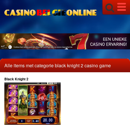
Alle items met categorie black knight 2 casino game
Black Knight 2