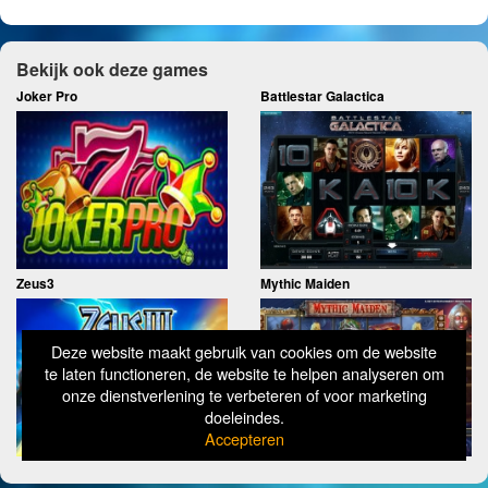
Bekijk ook deze games
Joker Pro
Battlestar Galactica
Zeus3
Mythic Maiden
Deze website maakt gebruik van cookies om de website
te laten functioneren, de website te helpen analyseren om
onze dienstverlening te verbeteren of voor marketing
doeleindes.
Accepteren