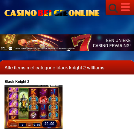
Alle items met categorie black knight 2 williams
Black Knight 2