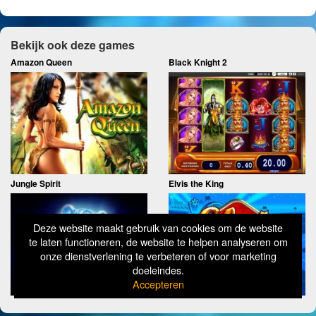
Bekijk ook deze games
Amazon Queen
Black Knight 2
Jungle Spirit
Elvis the King
Deze website maakt gebruik van cookies om de website
te laten functioneren, de website te helpen analyseren om
onze dienstverlening te verbeteren of voor marketing
doeleindes.
Accepteren