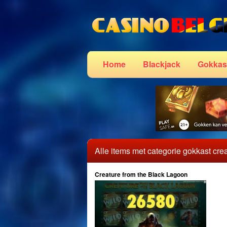
Home
Blackjack
Gokkas
Alle items met categorie gokkast cre
Creature from the Black Lagoon