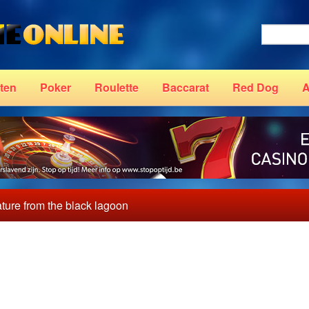
ten
Poker
Roulette
Baccarat
Red Dog
A
ature from the black lagoon