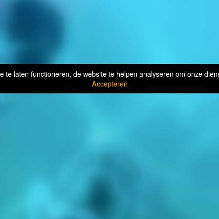
te laten functioneren, de website te helpen analyseren om onze diens
Accepteren