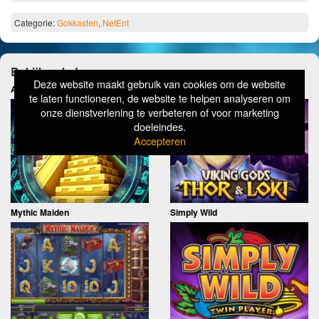
Categorie:
Gokkasten
,
NetEnt
Bekijk ook deze games
Deze website maakt gebruik van cookies om de website
Aztec Spins
Viking Gods Thor and Loki
te laten functioneren, de website te helpen analyseren om
onze dienstverlening te verbeteren of voor marketing
doeleindes.
Accepteren
Mythic Maiden
Simply Wild