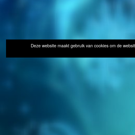
Deze website maakt gebruik van cookies om de website 