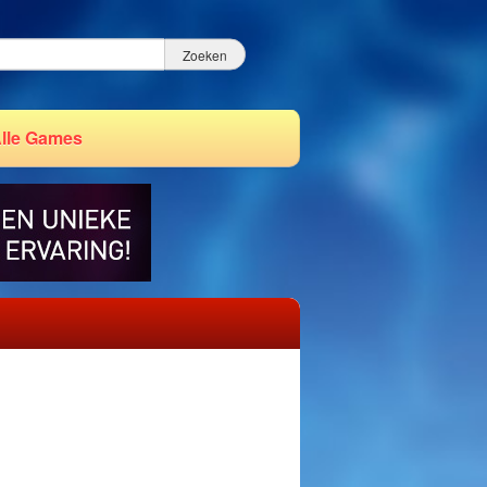
lle Games