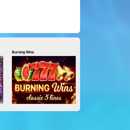
Burning Wins