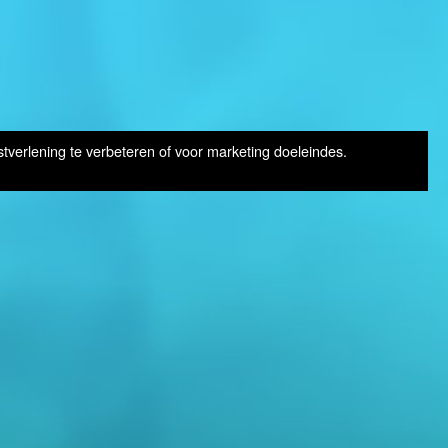
tverlening te verbeteren of voor marketing doeleindes.