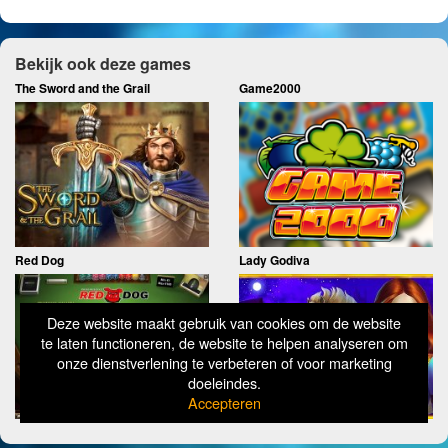
Bekijk ook deze games
The Sword and the Grail
Game2000
Red Dog
Lady Godiva
Deze website maakt gebruik van cookies om de website
te laten functioneren, de website te helpen analyseren om
onze dienstverlening te verbeteren of voor marketing
doeleindes.
Accepteren