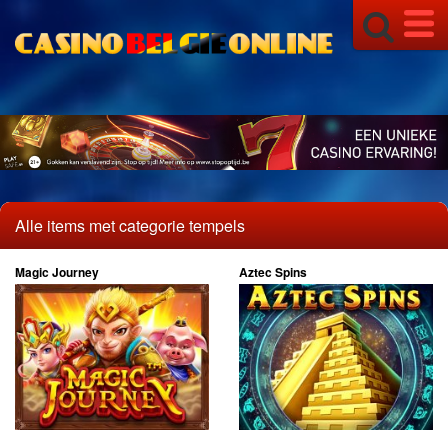
Alle items met categorie tempels
Magic Journey
Aztec Spins