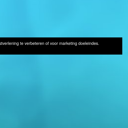
tverlening te verbeteren of voor marketing doeleindes.