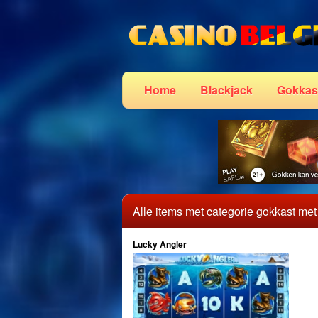
Home
Blackjack
Gokkas
Alle items met categorie gokkast met
Lucky Angler